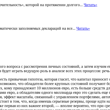
ючительность», которой на протяжении долгого...
Читать»
атически заполняемых деклараций на все...
Читать»
ого вопроса с рассмотрения личных состояний, а затем изучим е
 будет играть ведущую роль в анализе всех этих процессов: речь
сть привычная гипотеза, которая гласит, что капитал приносит
 возможно, что обладатели более крупных состояний получают 
ех, кому принадлежит 10 миллионов евро, есть больше средств д
ами евро, а обладателям одного миллиарда евро это сделать еще
 эффект масштаба, связанный с управлением портфелями, автом
ит в том, что, когда имеешь серьезные резервы, проще идти на р
ке первая из них важнее второй, — вполне вероятно, что при ср