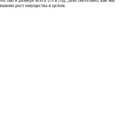
остью в размере всего 2-3 в год. Действительно, как мы
авшими рост имущества в целом.