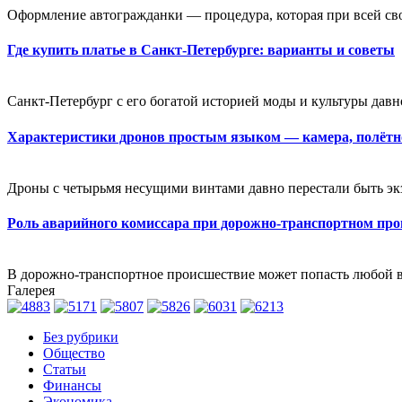
Оформление автогражданки — процедура, которая при всей св
Где купить платье в Санкт-Петербурге: варианты и советы
Санкт-Петербург с его богатой историей моды и культуры давн
Характеристики дронов простым языком — камера, полётно
Дроны с четырьмя несущими винтами давно перестали быть экзо
Роль аварийного комиссара при дорожно-транспортном пр
В дорожно-транспортное происшествие может попасть любой во
Галерея
Без рубрики
Общество
Статьи
Финансы
Экономика