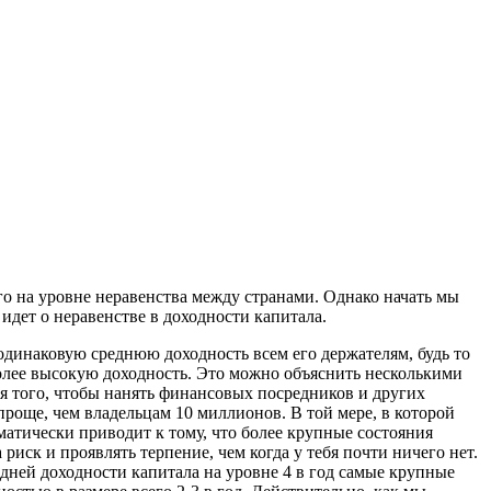
го на уровне неравенства между странами. Однако начать мы
 идет о неравенстве в доходности капитала.
 одинаковую среднюю доходность всем его держателям, будь то
более высокую доходность. Это можно объяснить несколькими
ля того, чтобы нанять финансовых посредников и других
 проще, чем владельцам 10 миллионов. В той мере, в которой
атически приводит к тому, что более крупные состояния
иск и проявлять терпение, чем когда у тебя почти ничего нет.
едней доходности капитала на уровне 4 в год самые крупные