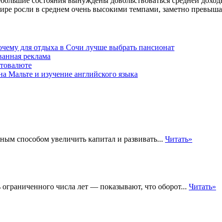
небольшие состояния вынуждены довольствоваться средней доходн
мире росли в среднем очень высокими темпами, заметно превыш
чему для отдыха в Сочи лучше выбрать пансионат
ванная реклама
птовалюте
а Мальте и изучение английского языка
ым способом увеличить капитал и развивать...
Читать»
ограниченного числа лет — показывают, что оборот...
Читать»