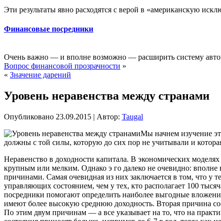
Эти результаты явно расходятся с верой в «американскую искл
Финансовые посредники
Очень важно — и вполне возможно — расширить систему автом
Вопрос финансовой прозрачности
»
«
Значение дарений
Уровень неравенства между странами
Опубликовано
23.09.2015
|
Автор:
Taugal
Мы начнем изучение эт
должны с той силы, которую до сих пор не учитывали и которая
Неравенство в доходности капитала.
В экономических моделях е
крупным или мелким. Однако э го далеко не очевидно: вполне
причинами. Самая очевидная из них заключается в том, что у т
управляющих состоянием, чем у тех, кто располагает 100 тысяч
посредники помогают определить наиболее выгодные вложения,
имеют более высокую среднюю доходность. Вторая причина состо
По этим двум причинам — а все указывает на то, что на практи