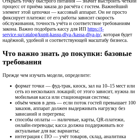
Открыть точку быстрого питания — значит выстроить чёткий
процесс от приёма заказа до расчёта с гостем. Важнейший
элемент этой цепочки — кассовый аппарат. Он не просто
фиксирует платежи: от его работы зависит скорость
обслуживания, точность учёта и соответствие требованиям
закона. Важно подобрать кассу для ИП
https://f-
service.su/catalog/kupit-kassu-dlya-/kassa-dlya-ip/
, которая будет
надёжной, удобной и соответствующей масштабу бизнеса.
Что важно знать до покупки: базовые
требования
Прежде чем изучать модели, определите:
формат точки — фуд-трак, киоск, зал на 10–15 мест или
сеть из нескольких локаций; от этого зависит, нужна ли
мобильная касса или стационарная система;
объём чеков в день — если поток гостей превышает 100
заказов, аппарат должен выдерживать нагрузку без
зависаний и перегрева;
способы оплаты — наличные, карты, QR-платежи,
онлайн-переводы; касса должна поддерживать все
актуальные для вас варианты;
интеграция с ПО — учёт товаров, склад, аналитика