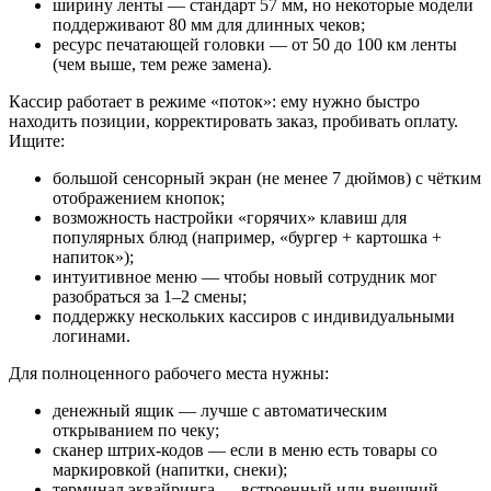
ширину ленты — стандарт 57 мм, но некоторые модели
поддерживают 80 мм для длинных чеков;
ресурс печатающей головки — от 50 до 100 км ленты
(чем выше, тем реже замена).
Кассир работает в режиме «поток»: ему нужно быстро
находить позиции, корректировать заказ, пробивать оплату.
Ищите:
большой сенсорный экран (не менее 7 дюймов) с чётким
отображением кнопок;
возможность настройки «горячих» клавиш для
популярных блюд (например, «бургер + картошка +
напиток»);
интуитивное меню — чтобы новый сотрудник мог
разобраться за 1–2 смены;
поддержку нескольких кассиров с индивидуальными
логинами.
Для полноценного рабочего места нужны:
денежный ящик — лучше с автоматическим
открыванием по чеку;
сканер штрих-кодов — если в меню есть товары со
маркировкой (напитки, снеки);
терминал эквайринга — встроенный или внешний