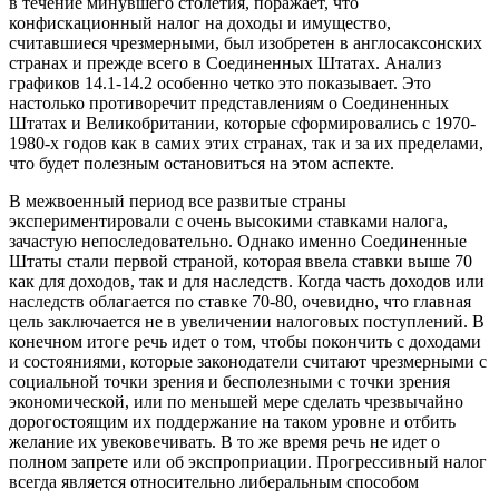
в течение минувшего столетия, поражает, что
конфискационный налог на доходы и имущество,
считавшиеся чрезмерными, был изобретен в англосаксонских
странах и прежде всего в Соединенных Штатах. Анализ
графиков
14.1-14.2 особенно четко это показывает. Это
настолько противоречит представлениям о Соединенных
Штатах и Великобритании, которые сформировались с 1970-
1980-х годов как в самих этих странах, так и за их пределами,
что будет полезным остановиться на этом аспекте.
В межвоенный период все развитые страны
экспериментировали с очень высокими ставками налога,
зачастую непоследовательно. Однако именно Соединенные
Штаты стали первой страной, которая ввела ставки выше 70
как для доходов, так и для наследств. Когда часть доходов или
наследств облагается по ставке 70-80, очевидно, что главная
цель заключается не в увеличении налоговых поступлений. В
конечном итоге речь идет о том, чтобы покончить с доходами
и состояниями, которые законодатели считают чрезмерными с
социальной точки зрения и бесполезными с точки зрения
экономической, или по меньшей мере сделать чрезвычайно
дорогостоящим их поддержание на таком уровне и отбить
желание их увековечивать. В то же время речь не идет о
полном запрете или об экспроприации. Прогрессивный налог
всегда является относительно либеральным способом