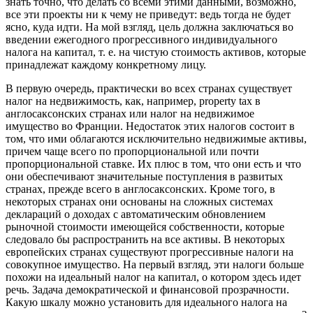
знать точно, что делать со всеми этими данными, возможно,
все эти проекты ни к чему не приведут: ведь тогда не будет
ясно, куда идти. На мой взгляд, цель должна заключаться во
введении ежегодного прогрессивного
индивидуального
налога на капитал, т. е. на чистую стоимость активов, которые
принадлежат каждому конкретному лицу.
В первую очередь, практически во всех странах существует
налог на недвижимость, как, например, property tax в
англосаксонских странах или налог на недвижимое
имущество во Франции. Недостаток этих налогов состоит в
том, что ими облагаются исключительно недвижимые активы,
причем чаще всего по пропорциональной или почти
пропорциональной ставке. Их плюс в том, что они есть и что
они обеспечивают значительные поступления в развитых
странах, прежде всего в англосаксонских. Кроме того, в
некоторых странах они основаны на сложных системах
деклараций о доходах с автоматическим обновлением
рыночной стоимости имеющейся собственности, которые
следовало бы распространить на все активы. В некоторых
европейских странах существуют прогрессивные налоги на
совокупное имущество. На первый взгляд, эти налоги больше
похожи на идеальный налог на капитал, о котором здесь идет
речь. Задача демократической и финансовой прозрачности.
Какую шкалу можно установить для идеального налога на