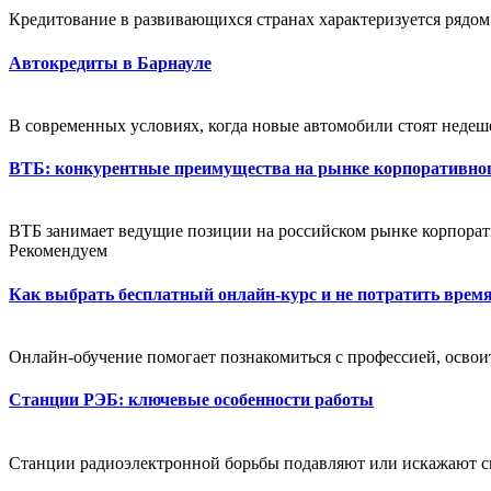
Кредитование в развивающихся странах характеризуется рядом
Автокредиты в Барнауле
В современных условиях, когда новые автомобили стоят недеше
ВТБ: конкурентные преимущества на рынке корпоративно
ВТБ занимает ведущие позиции на российском рынке корпорати
Рекомендуем
Как выбрать бесплатный онлайн-курс и не потратить время
Онлайн-обучение помогает познакомиться с профессией, освоит
Станции РЭБ: ключевые особенности работы
Станции радиоэлектронной борьбы подавляют или искажают си