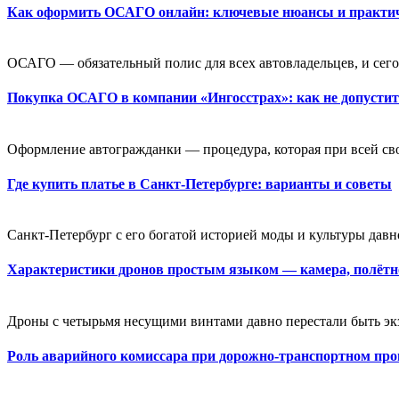
Как оформить ОСАГО онлайн: ключевые нюансы и практи
ОСАГО — обязательный полис для всех автовладельцев, и сегод
Покупка ОСАГО в компании «Ингосстрах»: как не допусти
Оформление автогражданки — процедура, которая при всей св
Где купить платье в Санкт-Петербурге: варианты и советы
Санкт-Петербург с его богатой историей моды и культуры давн
Характеристики дронов простым языком — камера, полётно
Дроны с четырьмя несущими винтами давно перестали быть экзо
Роль аварийного комиссара при дорожно-транспортном пр