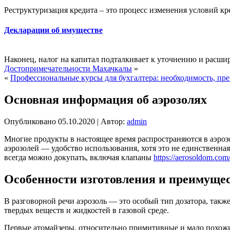
Реструктуризация кредита – это процесс изменения условий кр
Декларации об имуществе
Наконец, налог на капитал подталкивает к уточнению и расш
Достопримечательности Махачкалы
»
«
Профессиональные курсы для бухгалтера: необходимость, п
Основная информация об аэрозолях
Опубликовано
05.10.2020
|
Автор:
admin
Многие продукты в настоящее время распространяются в аэро
аэрозолей — удобство использования, хотя это не единственна
всегда можно докупать, включая клапаны
https://aerosoldom.com
Особенности изготовления и преимущес
В разговорной речи аэрозоль — это особый тип дозатора, такж
твердых веществ и жидкостей в газовой среде.
Первые атомайзеры, относительно примитивные и мало похожие