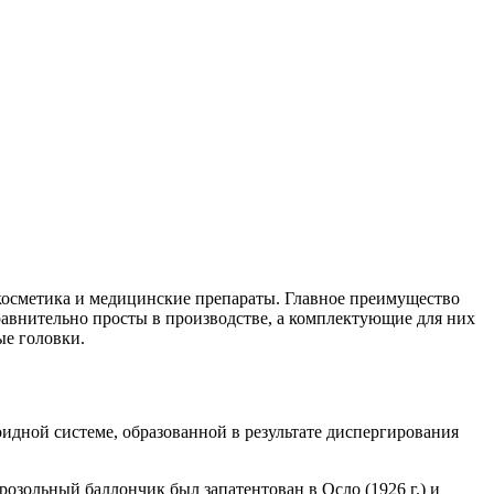
косметика и медицинские препараты. Главное преимущество
равнительно просты в производстве, а комплектующие для них
ые головки.
оидной системе, образованной в результате диспергирования
озольный баллончик был запатентован в Осло (1926 г.) и