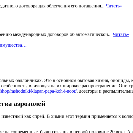
едитного договора для облегчения его погашения...
Читать»
ирению международных договоров об автоматической...
Читать»
реимущества…
зольных баллончиках. Это в основном бытовая химия, биоциды, 
я особенность, влияющая на их широкое распространение. Они с
/shop/rashodniki/klapan-papa-koh-i-noor/
, дозаторы и распылительн
тва аэрозолей
е известный как спрей. В химии этот термин применяется к колл
 на современные, были созданы в первой половине 20 века. Аэр