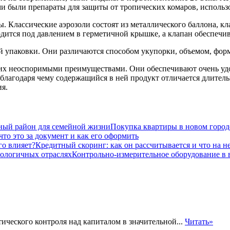
 были препараты для защиты от тропических комаров, использ
 Классические аэрозоли состоят из металлического баллона, к
дится под давлением в герметичной крышке, а клапан обеспечи
й упаковки. Они различаются способом укупорки, объемом, фор
с их неоспоримыми преимуществами. Они обеспечивают очень уд
, благодаря чему содержащийся в ней продукт отличается длите
ия.
Покупка квартиры в новом город
что это за документ и как его оформить
Кредитный скоринг: как он рассчитывается и что на н
Контрольно-измерительное оборудование в
ического контроля над капиталом в значительной...
Читать»