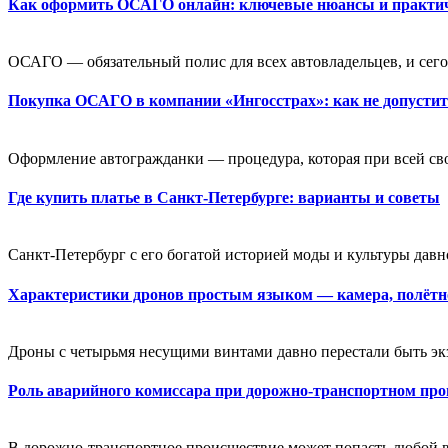
Как оформить ОСАГО онлайн: ключевые нюансы и практи
ОСАГО — обязательный полис для всех автовладельцев, и сегод
Покупка ОСАГО в компании «Ингосстрах»: как не допусти
Оформление автогражданки — процедура, которая при всей св
Где купить платье в Санкт-Петербурге: варианты и советы
Санкт-Петербург с его богатой историей моды и культуры давн
Характеристики дронов простым языком — камера, полётно
Дроны с четырьмя несущими винтами давно перестали быть экзо
Роль аварийного комиссара при дорожно-транспортном пр
В дорожно-транспортное происшествие может попасть любой во