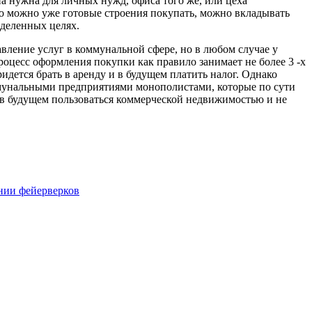
на нужна для личных нужд, офиса того же, или цеха
то можно уже готовые строения покупать, можно вкладывать
еделенных целях.
ление услуг в коммунальной сфере, но в любом случае у
оцесс оформления покупки как правило занимает не более 3 -х
ридется брать в аренду и в будущем платить налог. Однако
ммунальными предприятиями монополистами, которые по сути
 в будущем пользоваться коммерческой недвижимостью и не
нии фейерверков