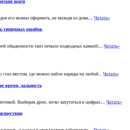
ческие шаги
ня его можно оформить, не выходя из дома....
Читать»
ть типичных ошибок
оей обыденности таит немало подводных камней:...
Читать»
о стал местом, где можно найти наряды на любой...
Читать»
е время, дальность
тикой. Выбирая дрон, легко запутаться в цифрах....
Читать»
оисшествии
дитель, и важно в этот момент действовать...
Читать»