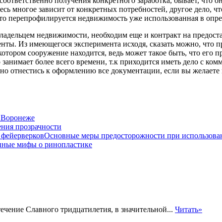
соответственно получения конкретного заработка, бывает, что о
сь многое зависит от конкретных потребностей, другое дело, ч
 что перепрофилируется недвижимость уже использованная в опр
дельцем недвижимости, необходим еще и контракт на предостав
ты. Из имеющегося эксперимента исходя, сказать можно, что пр
котором сооружение находится, ведь может такое быть, что его п
анимает более всего времени, т.к приходится иметь дело с ко
ьно отнестись к оформлению все документации, если вы желаете
 Воронеже
ения прозрачности
Основные меры предосторожности при использова
нные мифы о ринопластике
течение Славного тридцатилетия, в значительной...
Читать»