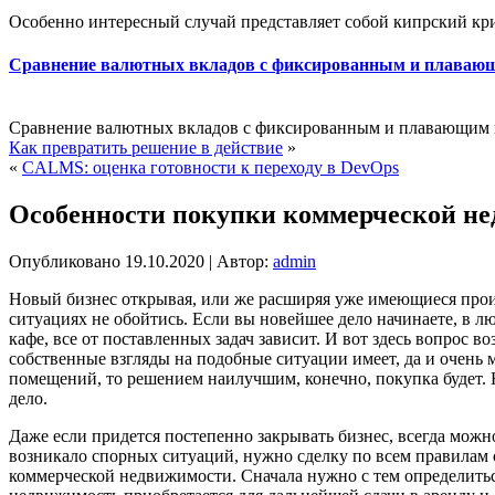
Особенно интересный случай представляет собой кипрский криз
Сравнение валютных вкладов с фиксированным и плаваю
Сравнение валютных вкладов с фиксированным и плавающим п
Как превратить решение в действие
»
«
CALMS: оценка готовности к переходу в DevOps
Особенности покупки коммерческой н
Опубликовано
19.10.2020
|
Автор:
admin
Новый бизнес открывая, или же расширяя уже имеющиеся прои
ситуациях не обойтись. Если вы новейшее дело начинаете, в 
кафе, все от поставленных задач зависит.
И вот здесь вопрос во
собственные взгляды на подобные ситуации имеет, да и очень 
помещений, то решением наилучшим, конечно, покупка будет. 
дело.
Даже если придется постепенно закрывать бизнес, всегда можно
возникало спорных ситуаций, нужно сделку по всем правилам с
коммерческой недвижимости. Сначала нужно с тем определиться