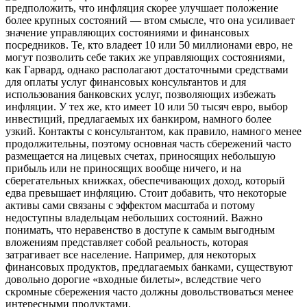
предположить, что инфляция скорее улучшает положение
более крупных состояний — втом смысле, что она усиливает
значение управляющих состояниями и финансовых
посредников. Те, кто владеет 10 или 50 миллионами евро, не
могут позволить себе таких же управляющих состояниями,
как Гарвард, однако располагают достаточными
средствами
для оплаты услуг финансовых консультантов и для
использования банковских услуг, позволяющих избежать
инфляции. У тех же, кто имеет 10 или 50 тысяч евро, выбор
инвестиций, предлагаемых их банкиром, намного более
узкий. Контакты с консультантом, как правило, намного менее
продолжительны, поэтому основная часть сбережений часто
размещается на лицевых счетах, приносящих небольшую
прибыль или не приносящих вообще ничего, и на
сберегательных книжках, обеспечивающих доход, который
едва превышает инфляцию. Стоит добавить, что некоторые
активы сами связаны с эффектом масштаба и потому
недоступны владельцам небольших состояний. Важно
понимать, что неравенство в доступе к самым выгодным
вложениям представляет собой реальность, которая
затрагивает все население. Например, для некоторых
финансовых продуктов, предлагаемых банками, существуют
довольно дорогие «входные билеты», вследствие чего
скромные сбережения часто должны довольствоваться менее
интересными продуктами.