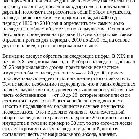
распоряжении подробные данные по обороту наследства и по
возрасту покойных, наследников, дарителей и получателей
дарений позволяет нам рассчитать общий объем имущества,
наследовавшегося живыми людьми в каждый 400 год в
период с 1820 по 2010 год и определить тем самым долю
наследства в общем объеме частного имущества. Основные
результаты приведены на графике 11.7, на котором мы также
отразили прогноз для периода с 2010 по 2100 год на основе
двух сценариев, проанализированных выше.
Внимание следует обратить на следующие цифры. В XIX и в
начале XX века, когда ежегодный оборот наследства достигал
20-25 национального дохода, практически все частное
имущество было наследственным — от 80 до 90, причем
прослеживалась тенденция к повышению этого показателя.
Тем не менее необходимо подчеркнуть, что в таких обществах
на всех имущественных уровнях есть довольно существенная
часть собственников — от 10 до 20, которые накопили свои
состояния с нуля. Эти общества не были неподвижными.
Просто в подавляющем большинстве случаев имущество
наследовалось. Это не должно удивлять: если ежегодный
оборот наследства сохраняется на уровне 20 национального
имущества в течение примерно 30 лет, то это автоматически
создает огромную массу наследств и дарений, которая
составляет шесть лет национального дохода, а значит,