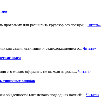
 зря
ь программу или расширить кругозор без поездок...
Читать»
гналы связи, навигации и радиолокационного...
Читать»
ческие шаги
ня его можно оформить, не выходя из дома....
Читать»
ть типичных ошибок
оей обыденности таит немало подводных камней:...
Читать»