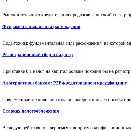
Рынок ипотечного кредитования предлагает широкий спектр пр
Фундаментальная сила расхождения
Подытожим: фундаментальная сила расхождения, на которой мы
Регистрационный сбор и кадастр
При ставке 0,1 налог на капитал больше походил бы на регист
Альтернативы банкам: P2P-кредитование и краудфандинг
Современные технологии создали альтернативные способы при
Ставках налогообложения
В следующей главе мы вернемся к вопросу о конфискационных 