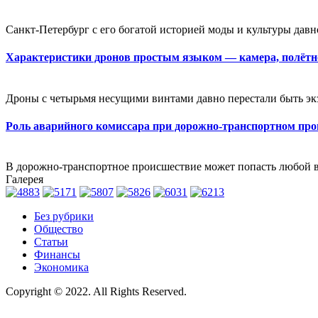
Санкт-Петербург с его богатой историей моды и культуры давн
Характеристики дронов простым языком — камера, полётно
Дроны с четырьмя несущими винтами давно перестали быть экзо
Роль аварийного комиссара при дорожно-транспортном пр
В дорожно-транспортное происшествие может попасть любой во
Галерея
Без рубрики
Общество
Статьи
Финансы
Экономика
Copyright © 2022. All Rights Reserved.