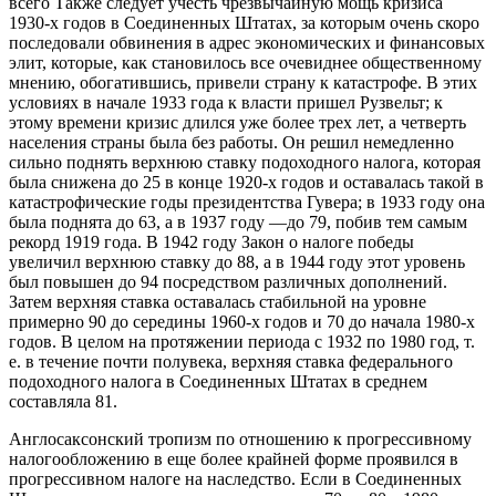
всего Также следует учесть чрезвычайную мощь кризиса
1930-х годов в Соединенных Штатах, за которым очень скоро
последовали обвинения в адрес экономических и финансовых
элит, которые, как становилось все очевиднее общественному
мнению, обогатившись, привели страну к катастрофе.
В этих
условиях в начале 1933 года к власти пришел Рузвельт; к
этому времени кризис длился уже более трех лет, а четверть
населения страны была без работы. Он решил немедленно
сильно поднять верхнюю ставку подоходного налога, которая
была снижена до 25 в конце 1920-х годов и оставалась такой в
катастрофические годы президентства Гувера; в 1933 году она
была поднята до 63, а в 1937 году —до 79, побив тем самым
рекорд 1919 года. В 1942 году Закон о налоге победы
увеличил верхнюю ставку до 88, а в 1944 году этот уровень
был повышен до 94 посредством различных дополнений.
Затем верхняя ставка оставалась стабильной на уровне
примерно 90 до середины 1960-х годов и 70 до начала 1980-х
годов. В целом на протяжении периода с 1932 по 1980 год, т.
е. в течение почти полувека, верхняя ставка федерального
подоходного налога в Соединенных Штатах в среднем
составляла 81.
Англосаксонский тропизм по отношению к прогрессивному
налогообложению в еще более крайней форме проявился в
прогрессивном налоге на наследство. Если в Соединенных