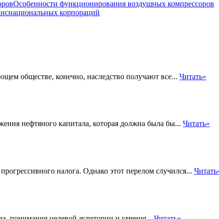
Особенности функционирования воздушных компрессоров
нснациональных корпораций
ющем обществе, конечно, наследство получают все...
Читать»
жения нефтяного капитала, которая должна была бы...
Читать»
рогрессивного налога. Однако этот перелом случился...
Читать
а, понимания целевой аудитории и умения...
Читать»