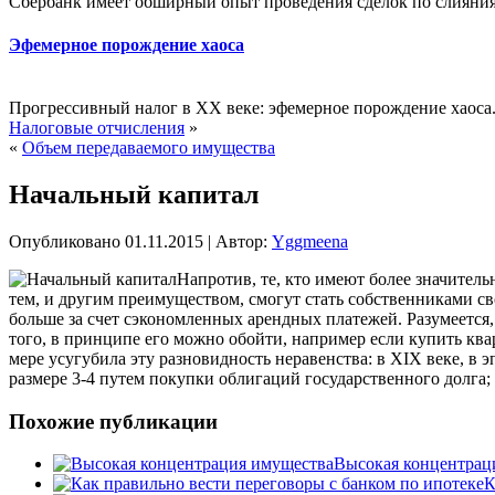
Сбербанк имеет обширный опыт проведения сделок по слияни
Эфемерное порождение хаоса
Прогрессивный налог в XX веке: эфемерное порождение хаоса. 
Налоговые отчисления
»
«
Объем передаваемого имущества
Начальный капитал
Опубликовано
01.11.2015
|
Автор:
Yggmeena
Напротив, те, кто имеют более значител
тем, и другим преимуществом, смогут стать собственниками сво
больше за счет сэкономленных
арендных платежей. Разумеется,
того, в принципе его можно обойти, например если купить ква
мере усугубила эту разновидность неравенства: в XIX веке, в
размере 3-4 путем покупки облигаций государственного долга;
Похожие публикации
Высокая концентрац
К