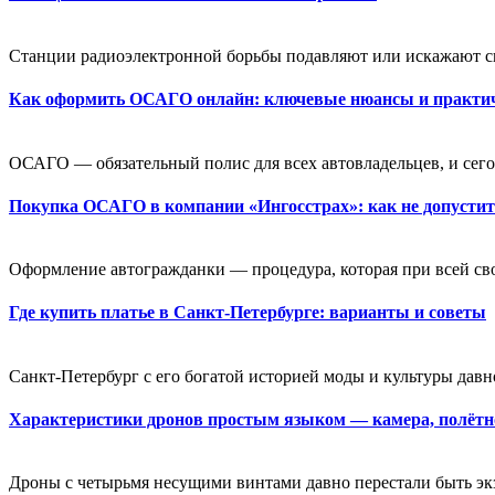
Станции радиоэлектронной борьбы подавляют или искажают си
Как оформить ОСАГО онлайн: ключевые нюансы и практи
ОСАГО — обязательный полис для всех автовладельцев, и сегод
Покупка ОСАГО в компании «Ингосстрах»: как не допусти
Оформление автогражданки — процедура, которая при всей св
Где купить платье в Санкт-Петербурге: варианты и советы
Санкт-Петербург с его богатой историей моды и культуры давн
Характеристики дронов простым языком — камера, полётно
Дроны с четырьмя несущими винтами давно перестали быть экзо