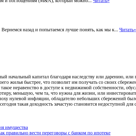
ям и поглощениям (M&A), который можно...
Читать»
Вернемся назад и попытаемся лучше понять, как мы к...
Читать»
ьный начальный капитал благодаря наследству или дарению, или
его жилья быстрее, что позволит им получать со своих сбережен
 такое неравенство в доступе к недвижимой собственности, обу
ртиру, меньшую, чем та, что нужна для жизни, или инвестирова
 эпоху нулевой инфляции, обладателю небольших сбережений был
 сегодня такая доходность зачастую становится недоступной для
ия имущества
ак правильно вести переговоры с банком по ипотеке