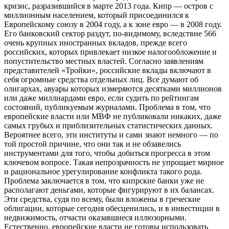
кризис, разразившийся в марте 2013 года. Кипр — остров с
миллионным населением, который присоединился к
Европейскому союзу в 2004 году, а к зоне евро — в 2008 году.
Его банковский сектор раздут, по-видимому, вследствие 566
очень крупных иностранных вкладов, прежде всего
российских, которых привлекает
низкое налогообложение и
попустительство местных властей. Согласно заявлениям
представителей «Тройки», российские вклады включают в
себя огромные средства отдельных лиц. Все думают об
олигархах, авуары которых измеряются десятками миллионов
или даже миллиардами евро, если судить по рейтингам
состояний, публикуемым журналами. Проблема в том, что
европейские власти или МВФ не публиковали никаких, даже
самых грубых и приблизительных статистических данных.
Вероятнее всего, эти институты и сами знают немного — по
той простой причине, что они так и не обзавелись
инструментами для того, чтобы добиться прогресса в этом
ключевом вопросе. Такая непрозрачность не упрощает мирное
и рациональное урегулирование конфликта такого рода.
Проблема заключается в том, что кипрские банки уже не
располагают деньгами, которые фигурируют в их балансах.
Эти средства, судя по всему, были вложены в греческие
облигации, которые сегодня обесценились, и в инвестиции в
недвижимость, отчасти оказавшиеся иллюзорными.
Естественно, европейские власти не готовы использовать