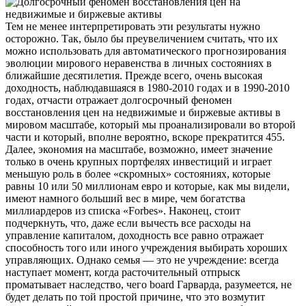
Тем не менее интерпретировать эти результаты нужно
осторожно. Так, было бы преувеличением считать, что их
можно использовать для автоматического прогнозирования
эволюции мирового неравенства в личных состояниях в
ближайшие десятилетия. Прежде всего, очень высокая
доходность, наблюдавшаяся в 1980-2010 годах и в 1990-2010
годах, отчасти отражает долгосрочный феномен
восстановления цен на недвижимые и биржевые активы в
мировом масштабе, который мы проанализировали во второй
части и который, вполне вероятно, вскоре прекратится 455.
Далее, экономия на масштабе, возможно, имеет значение
только в очень крупных портфелях инвестиций и играет
меньшую роль в более «скромных» состояниях, которые
равны 10 или 50 миллионам евро и которые, как мы видели,
имеют намного больший вес в мире, чем богатства
миллиардеров из списка «Forbes». Наконец, стоит
подчеркнуть, что, даже если вычесть все расходы на
управление капиталом, доходность все равно отражает
способность того или иного учреждения выбирать хороших
управляющих. Однако семья — это не учреждение: всегда
наступает момент, когда расточительный отпрыск
проматывает наследство, чего board Гарварда, разумеется, не
будет делать по той простой причине, что это возмутит