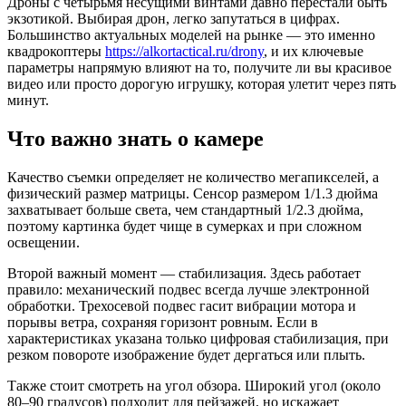
Дроны с четырьмя несущими винтами давно перестали быть
экзотикой. Выбирая дрон, легко запутаться в цифрах.
Большинство актуальных моделей на рынке — это именно
квадрокоптеры
https://alkortactical.ru/drony
, и их ключевые
параметры напрямую влияют на то, получите ли вы красивое
видео или просто дорогую игрушку, которая улетит через пять
минут.
Что важно знать о камере
Качество съемки определяет не количество мегапикселей, а
физический размер матрицы. Сенсор размером 1/1.3 дюйма
захватывает больше света, чем стандартный 1/2.3 дюйма,
поэтому картинка будет чище в сумерках и при сложном
освещении.
Второй важный момент — стабилизация. Здесь работает
правило: механический подвес всегда лучше электронной
обработки. Трехосевой подвес гасит вибрации мотора и
порывы ветра, сохраняя горизонт ровным. Если в
характеристиках указана только цифровая стабилизация, при
резком повороте изображение будет дергаться или плыть.
Также стоит смотреть на угол обзора. Широкий угол (около
80–90 градусов) подходит для пейзажей, но искажает