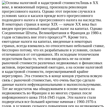
Лишь в XX
веке, в межвоенный период, произошла революция
прогрессивного налога. Однако этот перелом случился в
условиях хаоса и касался прежде всего прогрессивного
подоходного налога и прогрессивного налога на наследства.
В некоторых странах в конце XIX — начале XX века был
введен прогрессивный ежегодный налог на капитал. Однако
Соединенные Штаты,
Великобритания и Франция до 1980-х
годов оставались вне этого процесса™. Кроме того,
ежегодные налоги на капитал, введенные в некоторых
странах, всегда взимались по относительно небольшой ставке,
бесспорно потому, что их разрабатывали в условиях, сильно
отличавшихся от сегодняшних. Их исходным техническим
недостатком было то, что они вводились не на основе
рыночной стоимости различных недвижимых и финансовых
активов, пересматриваемой ежегодно, а на основе налоговой
и кадастровой стоимости, пересматриваемой крайне
нерегулярно. Эта стоимость в конце концов утратила всякую
связь с рыночной стоимостью, что очень быстро сделало
данные налоги нефункциональными и малоиспользуемыми.
Тот же недостаток мы обнаруживаем в основе налога на
недвижимость во Франции и во многих странах после
инфляционного шока 1914-1945 годов. Эти налоги стали
подвергаться все большей критике начиная с 1960-1970-х
годов, в условиях сильного повышения цен на недвижимость