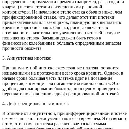
определенные промежутки времени (например, раз в год или
квартал) в соответствии с изменениями рыночной
конъюнктуры. На начальном этапе ставка обычно ниже, чем
при фиксированной ставке, что делает этот тип ипотеки
привлекательным для заемщиков, планирующих выплатить
кредит в короткие сроки. Однако, риск заключается в
возможности значительного увеличения платежей в случае
повышения ставок. Заемщик должен быть готов к
финансовым колебаниям и обладать определенным запасом
прочности бюджета.
3. Аннуитетная ипотека:
При аннуитетной ипотеке ежемесячные платежи остаются
неизменными на протяжении всего срока кредита. Однако, в
начале срока большая часть платежа идет на погашение
процентов, а в конце – на погашение основного долга. Это
удобно для планирования бюджета, но в целом приводит к
переплате по сравнению с дифференцированной ипотекой.
4. Дифференцированная ипотека:
В отличие от аннуитетной, при дифференцированной ипотеке
ежемесячные платежи уменьшаются со временем. Это связано
с тем, что размер платежа рассчитывается как сумма
основного долга (равная части от общей суммы кредита,