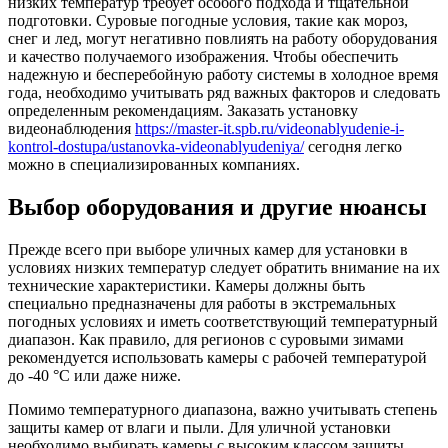
низких температур требует особого подхода и тщательной
подготовки. Суровые погодные условия, такие как мороз,
снег и лед, могут негативно повлиять на работу оборудования
и качество получаемого изображения. Чтобы обеспечить
надежную и бесперебойную работу системы в холодное время
года, необходимо учитывать ряд важных факторов и следовать
определенным рекомендациям. Заказать установку
видеонаблюдения
https://master-it.spb.ru/videonablyudenie-i-
kontrol-dostupa/ustanovka-videonablyudeniya/
сегодня легко
можно в специализированных компаниях.
Выбор оборудования и другие нюансы
Прежде всего при выборе уличных камер для установки в
условиях низких температур следует обратить внимание на их
технические характеристики. Камеры должны быть
специально предназначены для работы в экстремальных
погодных условиях и иметь соответствующий температурный
диапазон. Как правило, для регионов с суровыми зимами
рекомендуется использовать камеры с рабочей температурой
до -40 °C или даже ниже.
Помимо температурного диапазона, важно учитывать степень
защиты камер от влаги и пыли. Для уличной установки
необходимо выбирать камеры с высоким классом защиты,