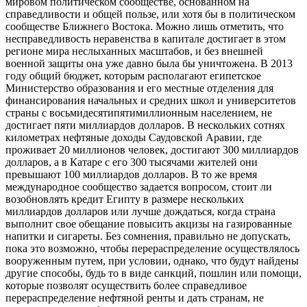
мировом политическом сообществе, основанном на
справедливости и общей пользе, или хотя бы в политическом
сообществе Ближнего Востока. Можно лишь отметить, что
несправедливость неравенства в капитале достигает в этом
регионе мира неслыханных масштабов,
и без внешней
военной защиты она уже давно была бы уничтожена. В 2013
году общий бюджет, которым располагают египетское
Министерство образования и его местные отделения для
финансирования начальных и средних школ и университетов
страны с восьмидесятипятимиллионным населением, не
достигает пяти миллиардов долларов. В нескольких сотнях
километрах нефтяные доходы Саудовской Аравии, где
проживает 20 миллионов человек, достигают 300 миллиардов
долларов, а в Катаре с его 300 тысячами жителей они
превышают 100 миллиардов долларов. В то же время
международное сообщество задается вопросом, стоит ли
возобновлять кредит Египту в размере нескольких
миллиардов долларов или лучше дождаться, когда страна
выполнит свое обещание повысить акцизы на газированные
напитки и сигареты. Без сомнения, правильно не допускать,
пока это возможно, чтобы перераспределение осуществлялось
вооруженным путем, при условии, однако, что будут найдены
другие способы, будь то в виде санкций, пошлин или помощи,
которые позволят осуществить более справедливое
перераспределение нефтяной ренты и дать странам, не