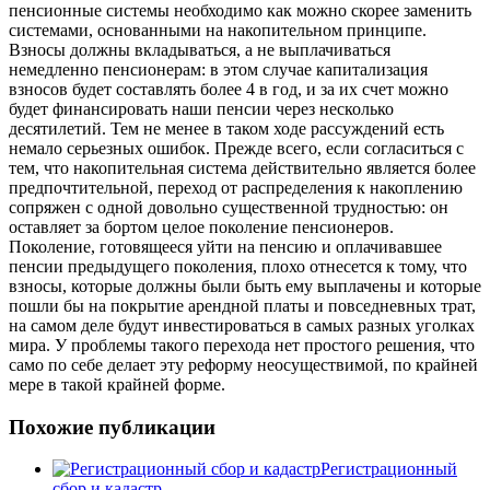
пенсионные системы необходимо как можно скорее заменить
системами, основанными на накопительном принципе.
Взносы должны вкладываться, а не выплачиваться
немедленно пенсионерам: в этом случае капитализация
взносов будет составлять более 4 в год, и за их счет можно
будет финансировать наши пенсии через несколько
десятилетий. Тем не менее в таком ходе рассуждений есть
немало серьезных ошибок. Прежде всего, если согласиться с
тем, что накопительная система действительно является более
предпочтительной, переход от распределения к накоплению
сопряжен с одной довольно существенной трудностью: он
оставляет за бортом целое поколение пенсионеров.
Поколение, готовящееся уйти на пенсию и оплачивавшее
пенсии предыдущего поколения, плохо отнесется к тому, что
взносы, которые должны были быть ему выплачены и которые
пошли бы на покрытие арендной платы и повседневных трат,
на самом деле будут инвестироваться в самых разных уголках
мира. У проблемы такого перехода нет простого решения, что
само по себе делает эту реформу неосуществимой, по крайней
мере в такой крайней форме.
Похожие публикации
Регистрационный
сбор и кадастр