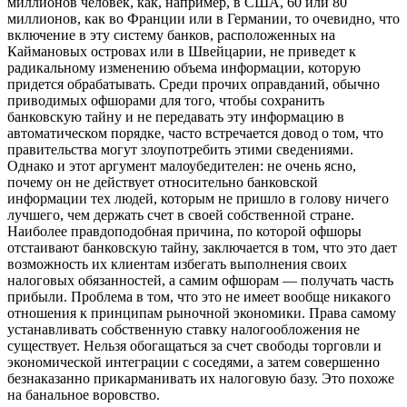
миллионов человек, как, например, в США, 60 или 80
миллионов, как во Франции или в Германии, то очевидно, что
включение в эту систему банков, расположенных на
Каймановых островах или в Швейцарии, не приведет к
радикальному изменению объема информации, которую
придется обрабатывать. Среди прочих оправданий, обычно
приводимых офшорами для того, чтобы сохранить
банковскую тайну и не передавать эту информацию в
автоматическом порядке, часто встречается довод о том, что
правительства могут злоупотребить этими сведениями.
Однако и этот аргумент малоубедителен: не очень ясно,
почему он не действует относительно банковской
информации тех людей, которым не пришло в голову ничего
лучшего, чем держать счет в своей собственной стране.
Наиболее правдоподобная причина, по которой офшоры
отстаивают банковскую тайну, заключается в том, что это дает
возможность их клиентам избегать выполнения своих
налоговых обязанностей, а самим офшорам — получать часть
прибыли. Проблема в том, что это не имеет вообще никакого
отношения к принципам рыночной экономики. Права самому
устанавливать собственную ставку налогообложения не
существует. Нельзя обогащаться за счет свободы торговли и
экономической интеграции с соседями, а затем совершенно
безнаказанно прикарманивать их налоговую базу. Это похоже
на банальное воровство.