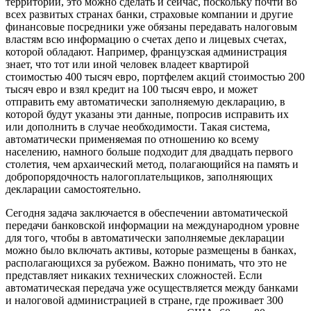
территории, это можно сделать и сейчас, поскольку почти во
всех развитых странах банки, страховые компании и другие
финансовые
посредники уже обязаны передавать налоговым
властям всю информацию о счетах депо и лицевых счетах,
которой обладают. Например, французская администрация
знает, что тот или иной человек владеет квартирой
стоимостью 400 тысяч евро, портфелем акций стоимостью 200
тысяч евро и взял кредит на 100 тысяч евро, и может
отправить ему автоматически заполняемую декларацию, в
которой будут указаны эти данные, попросив исправить их
или дополнить в случае необходимости. Такая система,
автоматически применяемая по отношению ко всему
населению, намного больше подходит для двадцать первого
столетия, чем архаический метод, полагающийся на память и
добропорядочность налогоплательщиков, заполняющих
декларации самостоятельно.
Сегодня задача заключается в обеспечении автоматической
передачи банковской информации на международном уровне
для того, чтобы в автоматически заполняемые декларации
можно было включать активы, которые размещены в банках,
располагающихся за рубежом. Важно понимать, что это не
представляет никаких технических сложностей. Если
автоматическая передача уже осуществляется между банками
и налоговой администрацией в стране, где проживает 300